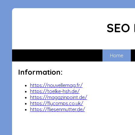
SEO 
Home
Information:
https://nouvellemag.fr/
https://toelke-hsh.de/
https://magazinpoint.de/
https://flycomps.co.uk/
https://fliesenmutter.de/